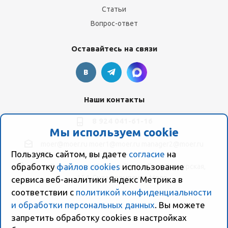
Статьи
Вопрос-ответ
Оставайтесь на связи
Наши контакты
8 924 041-61-16
Мы используем cookie
moer@moer.ru
moer1@moer.ru
manager2@moer.ru
Пользуясь сайтом, вы даете
согласие
на
обработку
файлов cookies
использование
ул. Пионерская, 154 (база "Космо") ул. Пионерская,
154, Склад компании Моер
сервиса веб-аналитики Яндекс Метрика в
соответствии с
политикой конфиденциальности
и обработки персональных данных
. Вы можете
запретить обработку сookies в настройках