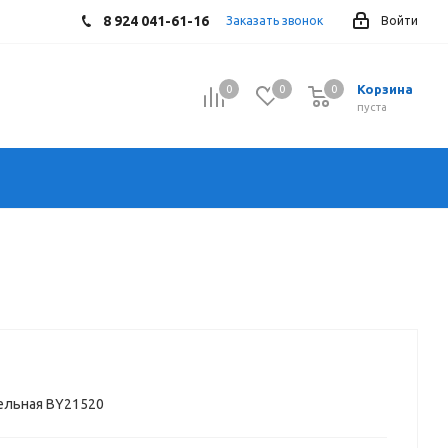
8 924 041-61-16
Заказать звонок
Войти
Корзина
0
0
0
0
пуста
ельная BY21520