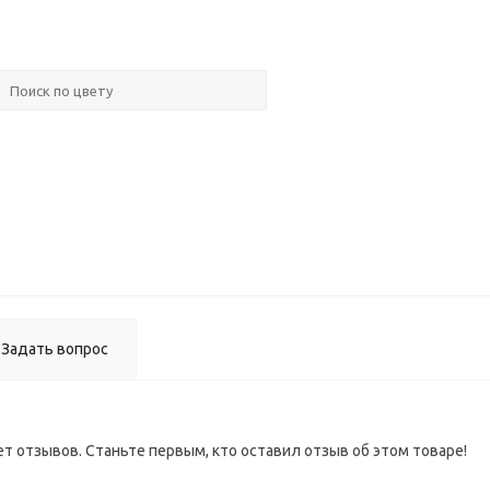
Ручка
мебельн
XGJB-577
02
Ручка-
кнопка
мебельн
BY2186
ВЫВОД
Задать вопрос
ет отзывов. Станьте первым, кто оставил отзыв об этом товаре!