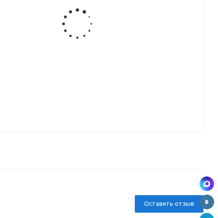
Ручка-
Ручка-
Ручка-
Ручка-
ая
кнопка,
кнопка
кнопка
кнопка
1-
хром (СР)
мебельная
BY12088,
мебельная
W3921
BY21238, СР
white
CD6757
ВЫВОД
ВЫВОД
Ручка-
Ручка-
Ручка-
скоба,
скоба,
кнопка
ая
хром (CP)
хром/сатин
мебельная
8
W2101-96
(CP+SN)
CD6805
W2803-128
ВЫВОД
Оставить отзыв