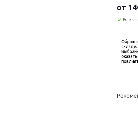
от
14
Есть в 
Обраща
складе.
Выбранн
оказать
повлият
Рекоме