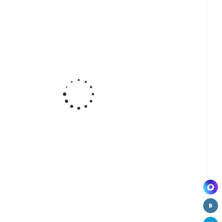
а
Ручка-
Ручка-
Ручка-
ная
кнопка,
кнопка
кнопка
71-
хром (СР)
мебельная
BY12088,
W3921
BY21238, СР
white
ВЫВОД
-
Ручка-
Ручка-
Ручка-
а
кнопка
скоба,
скоба,
ная
мебельная
хром (CP)
хром/сатин
57
BY21868
W2101-96
(CP+SN)
Д
ВЫВОД
W2803-128
-
а
ная
05