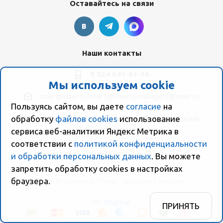
Оставайтесь на связи
Наши контакты
8 924 041-61-16
Мы используем cookie
moer@moer.ru
moer1@moer.ru
manager2@moer.ru
Пользуясь сайтом, вы даете
согласие
на
обработку
файлов cookies
использование
ул. Пионерская, 154 (база "Космо") ул. Пионерская,
154, Склад компании Моер
сервиса веб-аналитики Яндекс Метрика в
соответствии с
политикой конфиденциальности
и обработки персональных данных
. Вы можете
запретить обработку сookies в настройках
браузера.
2026 © Компания "Моер" - интернет-магазин
SP-Artgroup
ПРИНЯТЬ