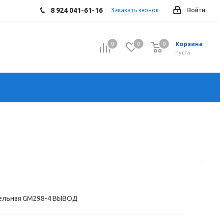
8 924 041-61-16
Заказать звонок
Войти
Корзина
0
0
0
0
пуста
бельная GM298-4 ВЫВОД