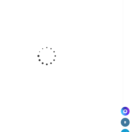
а
Ручка-
Ручка-
Ручка-
ная
кнопка,
кнопка
кнопка
71-
хром (СР)
мебельная
BY12088,
W3921
BY21238, СР
white
ВЫВОД
-
Ручка-
Ручка-
Ручка-
а
кнопка
скоба,
скоба,
ная
мебельная
хром (CP)
хром/сатин
57
BY21868
W2101-96
(CP+SN)
Д
ВЫВОД
W2803-128
-
а
ная
05