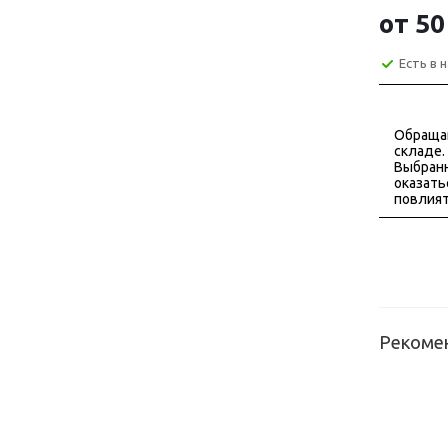
от
50
Есть в 
Обраща
складе.
Выбранн
оказать
повлият
Рекоме