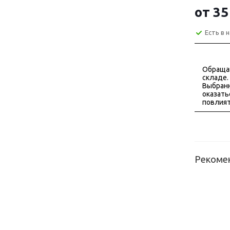
от
35
Есть в 
Обраща
складе.
Выбранн
оказать
повлият
Рекоме