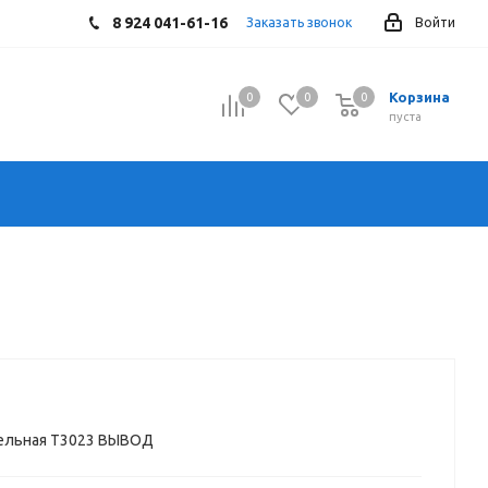
8 924 041-61-16
Заказать звонок
Войти
Корзина
0
0
0
0
пуста
бельная T3023 ВЫВОД