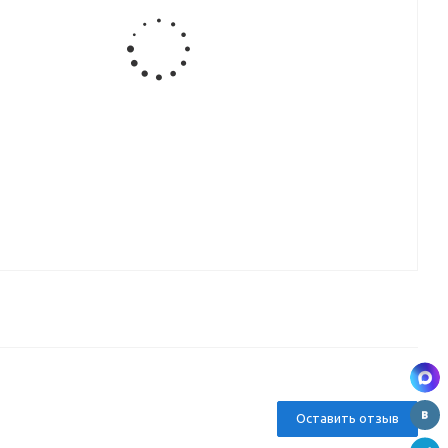
Ручка-
Ручка-
Ручка-
Ручка-
ая
кнопка,
кнопка
кнопка
кнопка
1-
хром (СР)
мебельная
BY12088,
мебельная
W3921
BY21238, СР
white
CD6757
ВЫВОД
ВЫВОД
Ручка-
Ручка-
Ручка-
скоба,
скоба,
кнопка
ая
хром (CP)
хром/сатин
мебельная
8
W2101-96
(CP+SN)
CD6805
W2803-128
ВЫВОД
Оставить отзыв