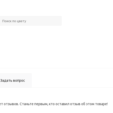
Ручка
мебельн
XGJB-577
02
Ручка-
кнопка
мебельн
BY2186
ВЫВОД
Задать вопрос
ет отзывов. Станьте первым, кто оставил отзыв об этом товаре!