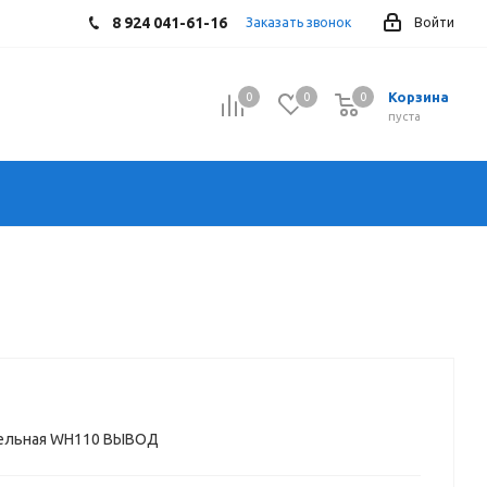
8 924 041-61-16
Заказать звонок
Войти
Корзина
0
0
0
0
пуста
бельная WH110 ВЫВОД