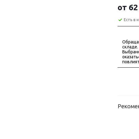
от
62
Есть в 
Обраща
складе.
Выбранн
оказать
повлият
Рекоме