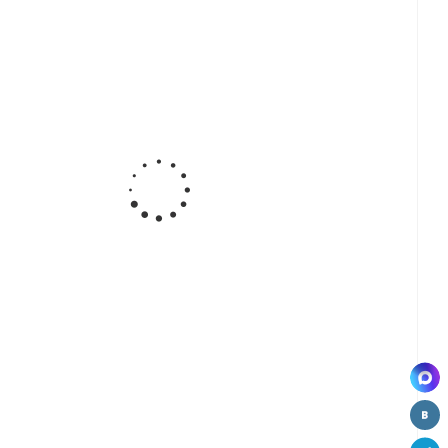
а
Ручка-
Ручка-
Ручка-
ная
кнопка,
кнопка
кнопка
71-
хром (СР)
мебельная
BY12088,
W3921
BY21238, СР
white
ВЫВОД
-
Ручка-
Ручка-
Ручка-
а
кнопка
скоба,
скоба,
ная
мебельная
хром (CP)
хром/сатин
57
BY21868
W2101-96
(CP+SN)
Д
ВЫВОД
W2803-128
-
а
ная
05