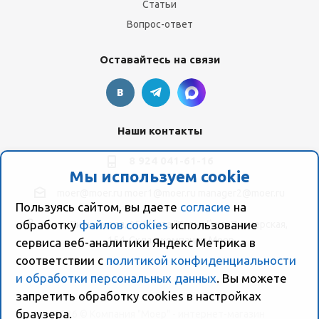
Статьи
Вопрос-ответ
Оставайтесь на связи
Наши контакты
8 924 041-61-16
Мы используем cookie
moer@moer.ru
moer1@moer.ru
manager2@moer.ru
Пользуясь сайтом, вы даете
согласие
на
обработку
файлов cookies
использование
ул. Пионерская, 154 (база "Космо") ул. Пионерская,
154, Склад компании Моер
сервиса веб-аналитики Яндекс Метрика в
соответствии с
политикой конфиденциальности
и обработки персональных данных
. Вы можете
запретить обработку сookies в настройках
браузера.
2026 © Компания "Моер" - интернет-магазин