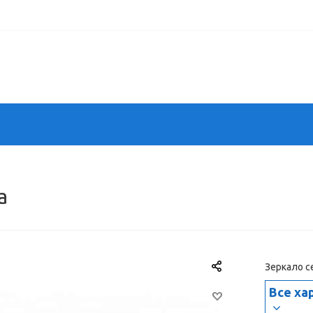
а
Зеркало с
Все ха