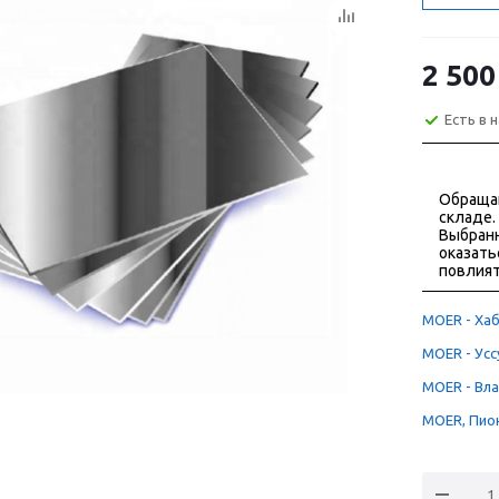
2 500
Есть в 
Обраща
складе.
Выбранн
оказать
повлият
MOER - Хаб
MOER - Уссу
MOER - Вла
MOER, Пион