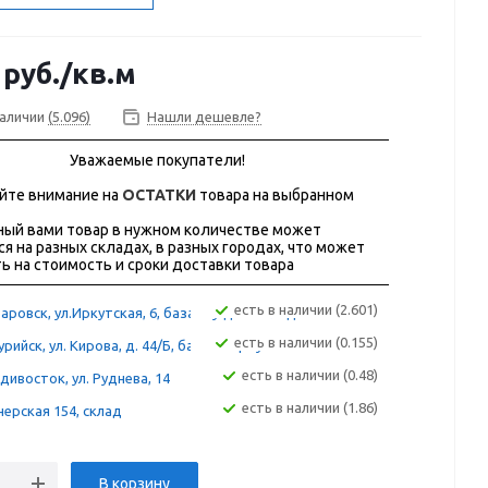
руб.
/кв.м
наличии
(5.096)
Нашли дешевле?
Уважаемые покупатели!
йте внимание на
ОСТАТКИ
товара на выбранном
ый вами товар в нужном количестве может
ся на разных складах, в разных городах, что может
ь на стоимость и сроки доставки товара
Есть в наличии (2.601)
аровск, ул.Иркутская, 6, база "Сугдак" склад 12А
Есть в наличии (0.155)
рийск, ул. Кирова, д. 44/Б, база "Фортуна"
Есть в наличии (0.48)
дивосток, ул. Руднева, 14
Есть в наличии (1.86)
ерская 154, склад
В корзину