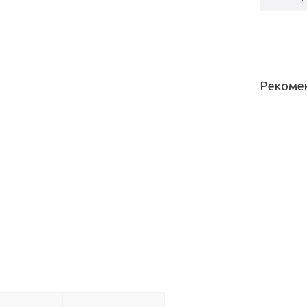
Рекоме
Зерка
сереб
2550*1