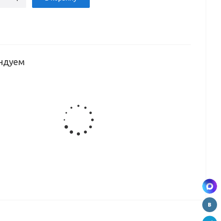
ндуем
ло
ро
605*4мм