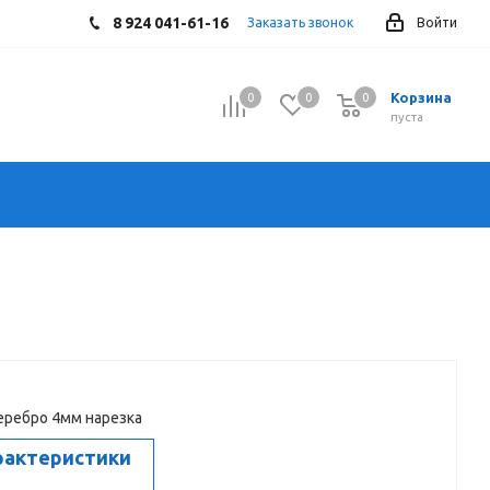
8 924 041-61-16
Заказать звонок
Войти
Корзина
0
0
0
0
пуста
еребро 4мм нарезка
рактеристики