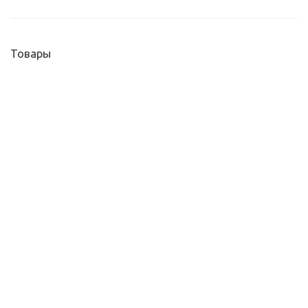
Товары
Мойка Практик PR-M 600 в комплекте с арматурой
от
6 850 руб.