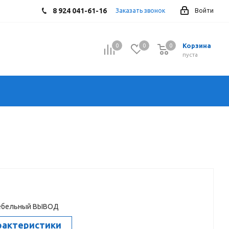
8 924 041-61-16
Заказать звонок
Войти
Корзина
0
0
0
0
пуста
ебельный ВЫВОД
рактеристики