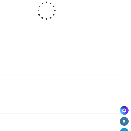
Штрих
ый
мебельный
ВЫВОД