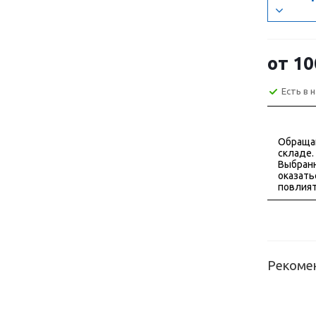
от
10
Есть в 
Обраща
складе.
Выбранн
оказать
повлият
Рекоме