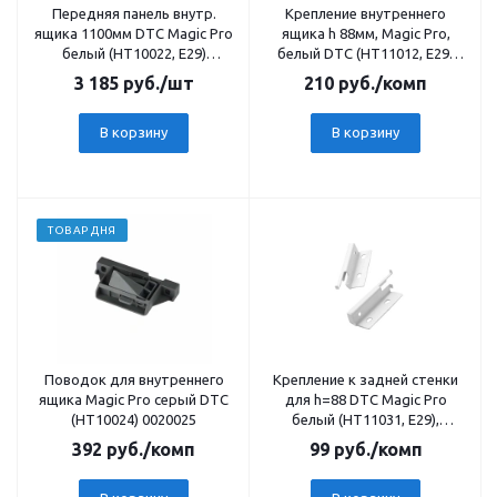
Передняя панель внутр.
Крепление внутреннего
ящика 1100мм DTC Magic Pro
ящика h 88мм, Magic Pro,
белый (HT10022, Е29)
белый DTC (HT11012, E29)
0016642
0016641
3 185
руб.
/шт
210
руб.
/комп
В корзину
В корзину
ТОВАР ДНЯ
Поводок для внутреннего
Крепление к задней стенки
ящика Magic Pro серый DTC
для h=88 DTC Magic Pro
(HT10024) 0020025
белый (НТ11031, Е29),
0015524
392
руб.
/комп
99
руб.
/комп