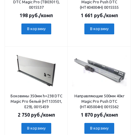
DTC Magic Pro (ТВ03011),
Magic Pro Push DTC
0015537
(НТ404004Н) 0015555
198
руб.
/комп
1 661
руб.
/комп
В корзину
В корзину
Боковины 350мм h=238 DTC
Направляющие 500мм 40кг
Magic Pro белый (НТ133501,
Magic Pro Push DTC
Е29), 0015459
(НТ405004Н) 0015562
2 750
руб.
/комп
1 870
руб.
/комп
В корзину
В корзину