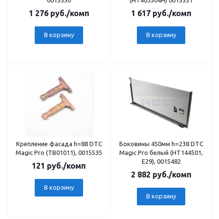
0015550
(НТ403504Н) 0015551
1 276
руб.
/комп
1 617
руб.
/комп
В корзину
В корзину
Крепление фасада h=88 DTC
Боковины 450мм h=238 DTC
Magic Pro (ТВ01011), 0015535
Magic Pro белый (НТ144501,
Е29), 0015482
121
руб.
/комп
2 882
руб.
/комп
В корзину
В корзину