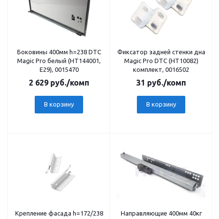
Боковины 400мм h=238 DTC
Фиксатор задней стенки дна
Magic Pro белый (НТ144001,
Magic Pro DTC (НТ10082)
Е29), 0015470
комплект, 0016502
2 629
руб.
/комп
31
руб.
/комп
В корзину
В корзину
Крепление фасада h=172/238
Направляющие 400мм 40кг