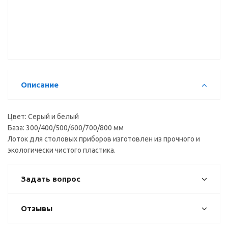
для лотка
коврик
коврик
(50*150см)
(50*150см)
М50-RD К,
М50-RD,
прозрачный
cерый
Описание
Цвет: Серый и белый
База: 300/400/500/600/700/800 мм
Лоток для столовых приборов изготовлен из прочного и
экологически чистого пластика.
Задать вопрос
Отзывы