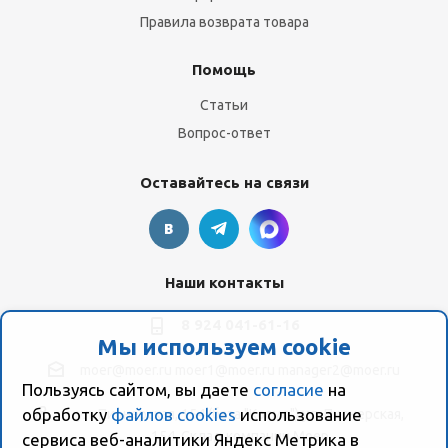
Правила возврата товара
Помощь
Статьи
Вопрос-ответ
Оставайтесь на связи
Наши контакты
8 924 041-61-16
Мы используем cookie
moer@moer.ru
moer1@moer.ru
manager2@moer.ru
Пользуясь сайтом, вы даете
согласие
на
обработку
файлов cookies
использование
ул. Пионерская, 154 (база "Космо") ул. Пионерская,
154, Склад компании Моер
сервиса веб-аналитики Яндекс Метрика в