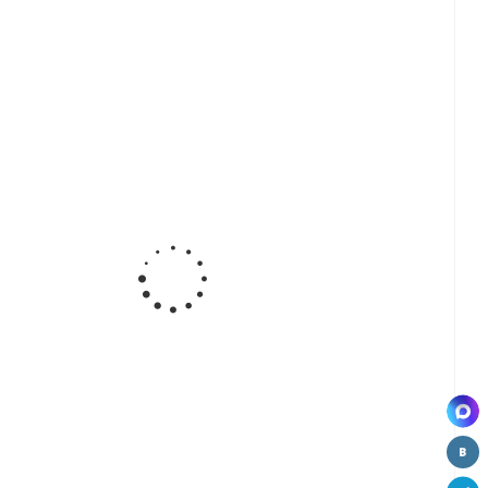
ект
Комплект
противоскользящий
Волшебный
ных
защитных
коврик
уголок,
для
планок для
(50*150см)
(90С)
го
духового
М50-RD
,
шкафа,
(cерый)
й,
белый,
.4
02.09.3
о
Ведро
Соединитель
противоскользящий
ое
кухонное
для лотка
коврик
л)
(12л)
(50*150см)
ное
круглое с
М50-RD К,
крышкой
прозрачный
иком
(G40)
)