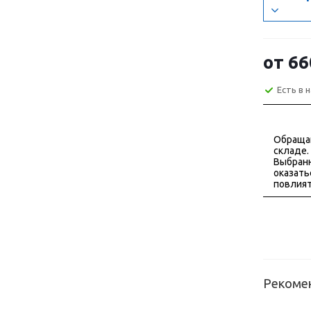
от
66
Есть в 
Обраща
складе.
Выбранн
оказать
повлият
Рекоме