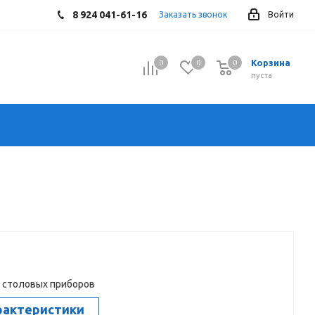
8 924 041-61-16
Заказать звонок
Войти
Корзина
0
0
0
0
пуста
 столовых приборов
рактеристики