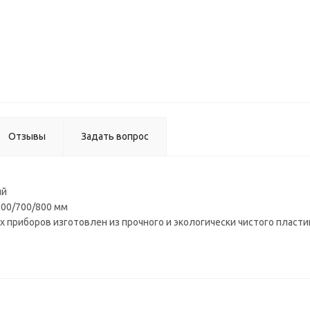
против
коври
(50*150
М50-R
cеры
Отзывы
Задать вопрос
ый
600/700/800 мм
 приборов изготовлен из прочного и экологически чистого пласти