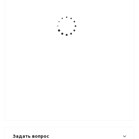
XGJB-5771-
хром (СР)
мебельная
BY12088,
02
W3921
BY21238, СР
white
ВЫВОД
Ручка-
Ручка-
Ручка-
Ручка-
кнопка
кнопка
скоба,
скоба,
мебельная
мебельная
хром (CP)
хром/сатин
CD6757
BY21868
W2101-96
(CP+SN)
ВЫВОД
ВЫВОД
W2803-128
Ручка-
кнопка
мебельная
CD6805
ВЫВОД
Задать вопрос