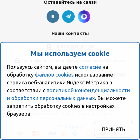
Оставайтесь на связи
Наши контакты
8 924 041-61-16
Мы используем cookie
moer@moer.ru
moer1@moer.ru
manager2@moer.ru
Пользуясь сайтом, вы даете
согласие
на
обработку
файлов cookies
использование
ул. Пионерская, 154 (база "Космо") ул. Пионерская,
154, Склад компании Моер
сервиса веб-аналитики Яндекс Метрика в
соответствии с
политикой конфиденциальности
и обработки персональных данных
. Вы можете
запретить обработку сookies в настройках
браузера.
2026 © Компания "Моер" - интернет-магазин
SP-Artgroup
ПРИНЯТЬ