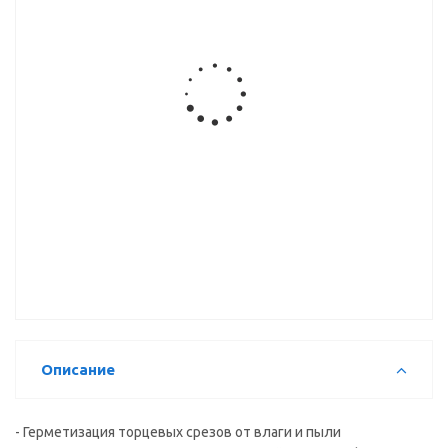
Комплект
Соединительный
Комплект
Угол
заглушек
элемент
заглушек
внешний и
для
(23)
внутренний
плинтуса
(37) вывод
Квадро Д
Угол
Заглушка
Комплект
внешний и
для
заглушек
внутренний
плинтуса
для
(23)
(37) вывод
плинтуса
(23)
Описание
- Герметизация торцевых срезов от влаги и пыли