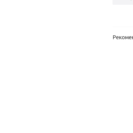
Рекоме
Механ
для
распаш
системы