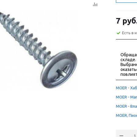
7
руб
Есть в 
Обраща
складе.
Выбранн
оказать
повлият
MOER - Хаб
MOER - Маг
MOER - Вла
MOER, Пион