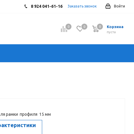
8 924 041-61-16
Заказать звонок
Войти
Корзина
0
0
0
0
пуста
для рамки профиля 15 мм
рактеристики