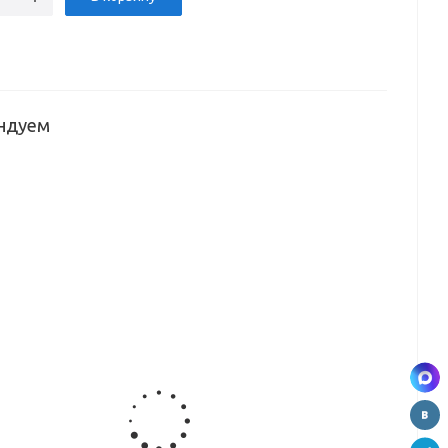
ндуем
изм
Стопор
Стопор
Саморез
верхний
нижний
для рамки
ной
серый
УСИЛЕННЫЙ
средней
 шт
пластик
металлический
профиля
минималист
5мм