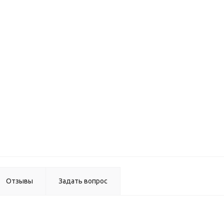
Уплотни
Б122
(минима
Стоп
металли
Отзывы
Задать вопрос