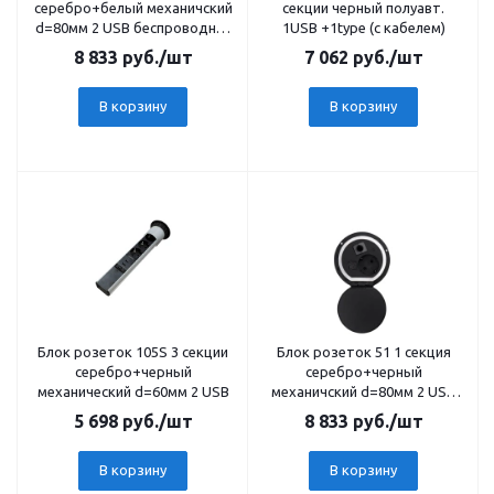
серебро+белый механичский
секции черный полуавт.
d=80мм 2 USB беспроводная
1USB +1type (c кабелем)
зарядка
8 833
руб.
/шт
7 062
руб.
/шт
В корзину
В корзину
Блок розеток 105S 3 секции
Блок розеток 51 1 секция
серебро+черный
серебро+черный
механический d=60мм 2 USB
механичский d=80мм 2 USB
беспроводная зарядка
5 698
руб.
/шт
8 833
руб.
/шт
В корзину
В корзину