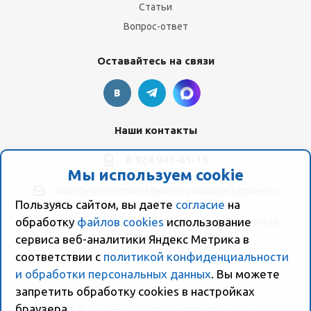
Статьи
Вопрос-ответ
Оставайтесь на связи
Наши контакты
8 924 041-61-16
Мы используем cookie
moer@moer.ru
moer1@moer.ru
manager2@moer.ru
Пользуясь сайтом, вы даете
согласие
на
обработку
файлов cookies
использование
ул. Пионерская, 154 (база "Космо") ул. Пионерская,
154, Склад компании Моер
сервиса веб-аналитики Яндекс Метрика в
соответствии с
политикой конфиденциальности
и обработки персональных данных
. Вы можете
запретить обработку сookies в настройках
браузера.
2026 © Компания "Моер" - интернет-магазин