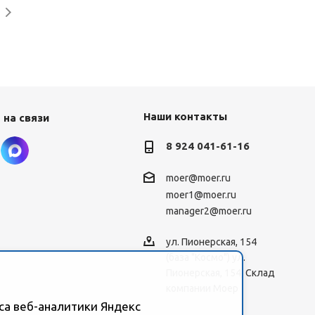
Наши контакты
 на связи
8 924 041-61-16
moer@moer.ru
moer1@moer.ru
manager2@moer.ru
ул. Пионерская, 154
(база "Космо") ул.
Пионерская, 154, Склад
компании Моер
са веб-аналитики Яндекс