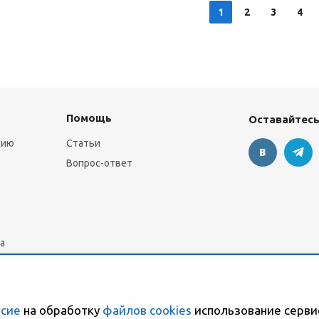
1
2
3
4
Помощь
Оставайтесь
цию
Статьи
Вопрос-ответ
а
асие
на обработку
файлов cookies
использование серви