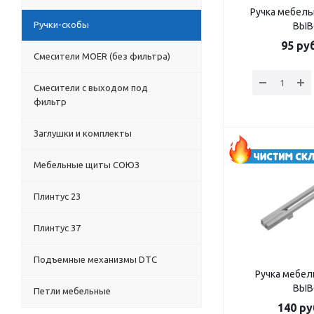
Ручка мебель
Ручки-скобы
ВЫ
95
руб
Смесители MOER (без фильтра)
Смесители с выходом под
фильтр
Заглушки и комплекты
Мебельные щиты СОЮЗ
Плинтус 23
Плинтус 37
Подъемные механизмы DTC
Ручка мебел
ВЫ
Петли мебельные
140
ру