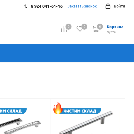
8 924 041-61-16
Заказать звонок
Войти
Корзина
0
0
0
0
пуста