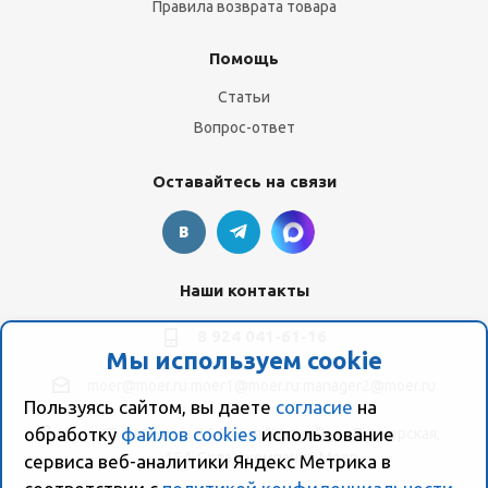
Правила возврата товара
Помощь
Статьи
Вопрос-ответ
Оставайтесь на связи
Наши контакты
8 924 041-61-16
Мы используем cookie
moer@moer.ru
moer1@moer.ru
manager2@moer.ru
Пользуясь сайтом, вы даете
согласие
на
обработку
файлов cookies
использование
ул. Пионерская, 154 (база "Космо") ул. Пионерская,
154, Склад компании Моер
сервиса веб-аналитики Яндекс Метрика в