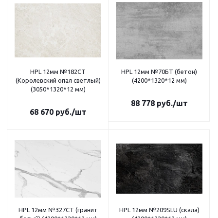
HPL 12мм №182CT
HPL 12мм №70БТ (бетон)
(Королевский опал светлый)
(4200*1320*12 мм)
(3050*1320*12 мм)
88 778
руб.
/шт
68 670
руб.
/шт
HPL 12мм №327СТ (гранит
HPL 12мм №209SLU (скала)