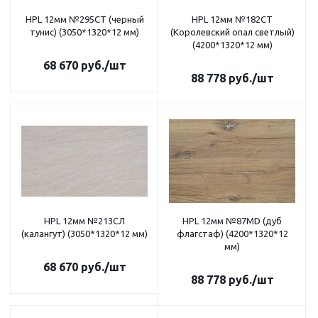
HPL 12мм №295СТ (черный
HPL 12мм №182CT
тунис) (3050*1320*12 мм)
(Королевский опал светлый)
(4200*1320*12 мм)
68 670
руб.
/шт
88 778
руб.
/шт
HPL 12мм №213СЛ
HPL 12мм №87MD (дуб
(калангут) (3050*1320*12 мм)
флагстаф) (4200*1320*12
мм)
68 670
руб.
/шт
88 778
руб.
/шт