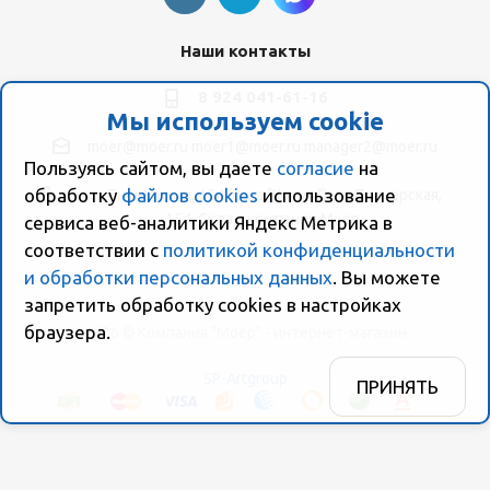
Наши контакты
8 924 041-61-16
Мы используем cookie
moer@moer.ru
moer1@moer.ru
manager2@moer.ru
Пользуясь сайтом, вы даете
согласие
на
обработку
файлов cookies
использование
ул. Пионерская, 154 (база "Космо") ул. Пионерская,
154, Склад компании Моер
сервиса веб-аналитики Яндекс Метрика в
соответствии с
политикой конфиденциальности
и обработки персональных данных
. Вы можете
запретить обработку сookies в настройках
браузера.
2026 © Компания "Моер" - интернет-магазин
SP-Artgroup
ПРИНЯТЬ