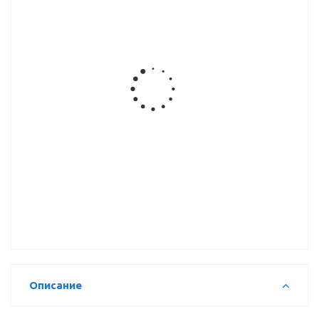
Кронштейн
Клипса
Прищепка
Скоба
сетчатой
сетчатых
сетчатых
опорная
полки,
корзин,
корзин,
сетчатой
белый
белая
белая
полки,
белая
Карман
Наконечник
Корзина
Полка
сетчатых
сетчатой
сетчатая
сетчатая
полок
полки,
белая
белая
малый KSM-
белый
01, белый
Описание