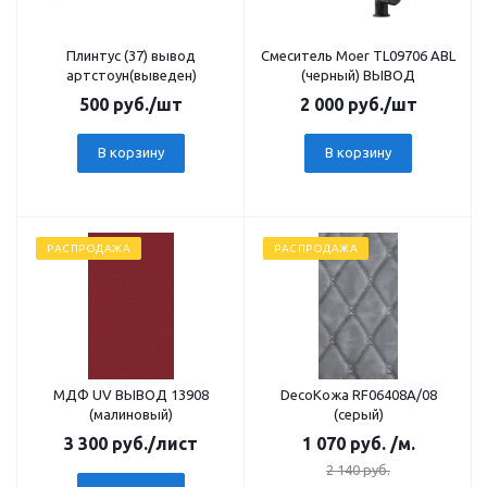
Плинтус (37) вывод
Смеситель Moer TL09706 ABL
артстоун(выведен)
(черный) ВЫВОД
500
руб.
/шт
2 000
руб.
/шт
В корзину
В корзину
РАСПРОДАЖА
РАСПРОДАЖА
МДФ UV ВЫВОД 13908
DecoКожа RF06408А/08
(малиновый)
(серый)
3 300
руб.
/лист
1 070
руб.
/м.
2 140
руб.