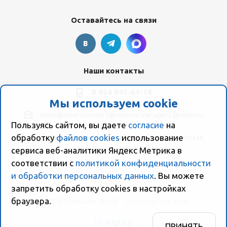
Оставайтесь на связи
Наши контакты
8 924 041-61-16
Мы используем cookie
moer@moer.ru
moer1@moer.ru
manager2@moer.ru
Пользуясь сайтом, вы даете
согласие
на
обработку
файлов cookies
использование
ул. Пионерская, 154 (база "Космо") ул. Пионерская,
154, Склад компании Моер
сервиса веб-аналитики Яндекс Метрика в
соответствии с
политикой конфиденциальности
и обработки персональных данных
. Вы можете
запретить обработку сookies в настройках
браузера.
2026 © Компания "Моер" - интернет-магазин
SP-Artgroup
ПРИНЯТЬ