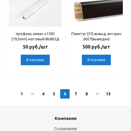
профиль алюм. к139С
Плинтус (37) вывод антарес
(19,5mm) матовый ВЫВОД
6027(выведен)
50
руб.
/шт
500
руб.
/шт
В корзину
В корзину
1
4
5
6
7
8
13
Компания
О компании