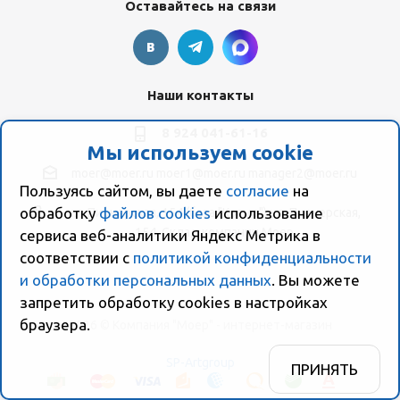
Оставайтесь на связи
Наши контакты
8 924 041-61-16
Мы используем cookie
moer@moer.ru
moer1@moer.ru
manager2@moer.ru
Пользуясь сайтом, вы даете
согласие
на
обработку
файлов cookies
использование
ул. Пионерская, 154 (база "Космо") ул. Пионерская,
154, Склад компании Моер
сервиса веб-аналитики Яндекс Метрика в
соответствии с
политикой конфиденциальности
и обработки персональных данных
. Вы можете
запретить обработку сookies в настройках
браузера.
2026 © Компания "Моер" - интернет-магазин
SP-Artgroup
ПРИНЯТЬ