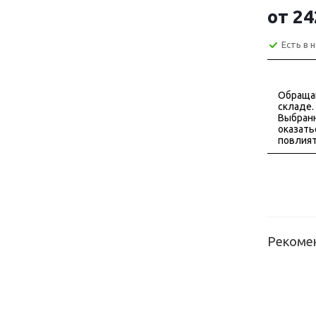
от
24
Есть в 
Обраща
складе.
Выбранн
оказать
повлият
Рекоме