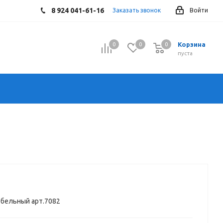
8 924 041-61-16
Заказать звонок
Войти
Корзина
0
0
0
0
пуста
бельный арт.7082