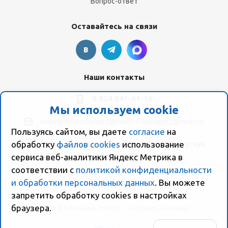
Вопрос-ответ
Оставайтесь на связи
Наши контакты
8 924 041-61-16
Мы используем cookie
moer@moer.ru
moer1@moer.ru
manager2@moer.ru
Пользуясь сайтом, вы даете
согласие
на
обработку
файлов cookies
использование
ул. Пионерская, 154 (база "Космо") ул. Пионерская,
154, Склад компании Моер
сервиса веб-аналитики Яндекс Метрика в
соответствии с
политикой конфиденциальности
и обработки персональных данных
. Вы можете
запретить обработку сookies в настройках
браузера.
2026 © Компания "Моер" - интернет-магазин