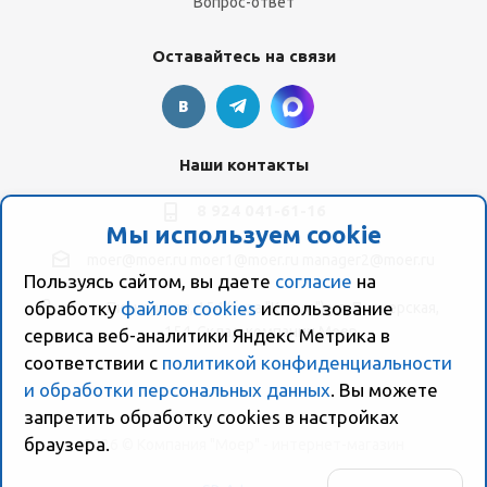
Вопрос-ответ
Оставайтесь на связи
Наши контакты
8 924 041-61-16
Мы используем cookie
moer@moer.ru
moer1@moer.ru
manager2@moer.ru
Пользуясь сайтом, вы даете
согласие
на
обработку
файлов cookies
использование
ул. Пионерская, 154 (база "Космо") ул. Пионерская,
154, Склад компании Моер
сервиса веб-аналитики Яндекс Метрика в
соответствии с
политикой конфиденциальности
и обработки персональных данных
. Вы можете
запретить обработку сookies в настройках
браузера.
2026 © Компания "Моер" - интернет-магазин