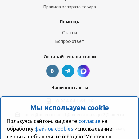
Правила возврата товара
Помощь
Статьи
Вопрос-ответ
Оставайтесь на связи
Наши контакты
8 924 041-61-16
Мы используем cookie
moer@moer.ru
moer1@moer.ru
manager2@moer.ru
Пользуясь сайтом, вы даете
согласие
на
обработку
файлов cookies
использование
ул. Пионерская, 154 (база "Космо") ул. Пионерская,
154, Склад компании Моер
сервиса веб-аналитики Яндекс Метрика в