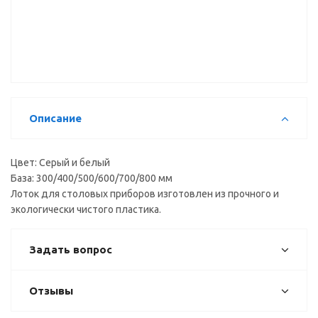
для лотка
коврик
коврик
(50*150см)
(50*150см)
М50-RD К,
М50-RD,
прозрачный
cерый
Описание
Цвет: Серый и белый
База: 300/400/500/600/700/800 мм
Лоток для столовых приборов изготовлен из прочного и
экологически чистого пластика.
Задать вопрос
Отзывы