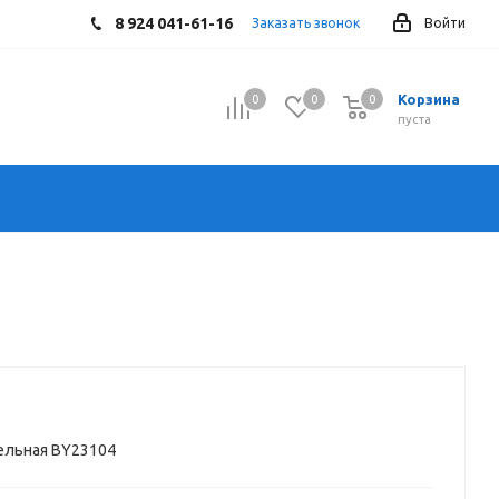
8 924 041-61-16
Заказать звонок
Войти
Корзина
0
0
0
0
пуста
ельная BY23104