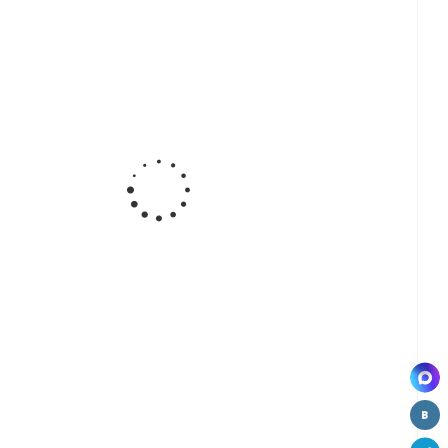
а
Ручка-
Ручка-
Ручка-
ная
кнопка,
кнопка
кнопка
71-
хром (СР)
мебельная
BY12088,
W3921
BY21238, СР
white
ВЫВОД
-
Ручка-
Ручка-
Ручка-
а
кнопка
скоба,
скоба,
ная
мебельная
хром (CP)
хром/сатин
57
BY21868
W2101-96
(CP+SN)
Д
ВЫВОД
W2803-128
-
а
ная
05