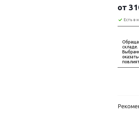
от
31
Есть в 
Обраща
складе.
Выбранн
оказать
повлият
Рекоме