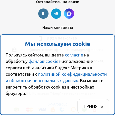
Оставайтесь на связи
Наши контакты
8 924 041-61-16
Мы используем cookie
moer@moer.ru
moer1@moer.ru
manager2@moer.ru
Пользуясь сайтом, вы даете
согласие
на
обработку
файлов cookies
использование
ул. Пионерская, 154 (база "Космо") ул. Пионерская,
154, Склад компании Моер
сервиса веб-аналитики Яндекс Метрика в
соответствии с
политикой конфиденциальности
и обработки персональных данных
. Вы можете
запретить обработку сookies в настройках
браузера.
2026 © Компания "Моер" - интернет-магазин
SP-Artgroup
ПРИНЯТЬ