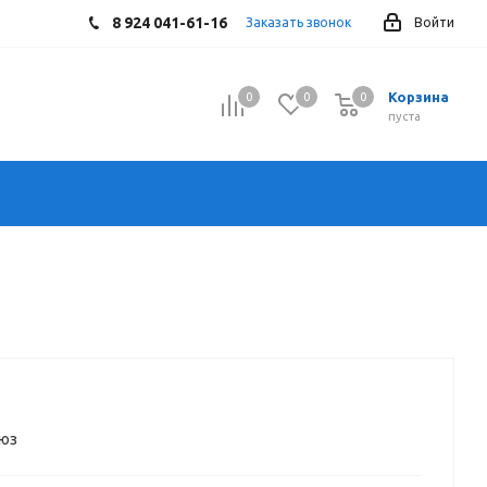
8 924 041-61-16
Заказать звонок
Войти
Корзина
0
0
0
0
пуста
оюз