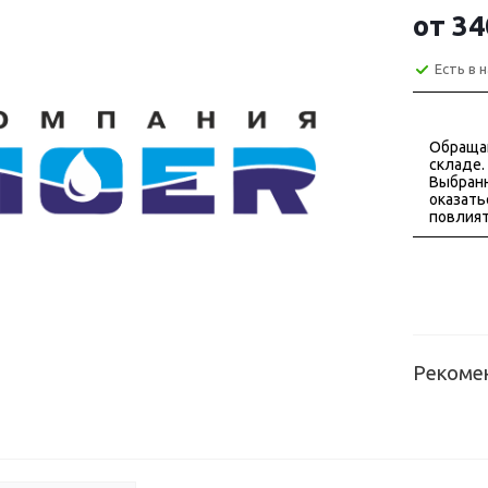
от
34
Есть в 
Обраща
складе.
Выбранн
оказать
повлият
Рекоме