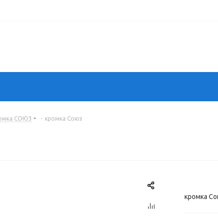
омка СОЮЗ
-
кромка Союз
кромка С