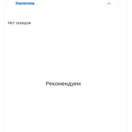
Наличие
Нет складов
Рекомендуем
Плинтус 23
Плинтус 23
Плинтус 23
гранит
стоун
снежная