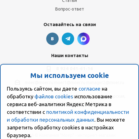
Статьи
Вопрос-ответ
Оставайтесь на связи
Наши контакты
8 924 041-61-16
Мы используем cookie
moer@moer.ru
moer1@moer.ru
manager2@moer.ru
Пользуясь сайтом, вы даете
согласие
на
обработку
файлов cookies
использование
ул. Пионерская, 154 (база "Космо") ул. Пионерская,
154, Склад компании Моер
сервиса веб-аналитики Яндекс Метрика в
соответствии с
политикой конфиденциальности
и обработки персональных данных
. Вы можете
запретить обработку сookies в настройках
браузера.
2026 © Компания "Моер" - интернет-магазин