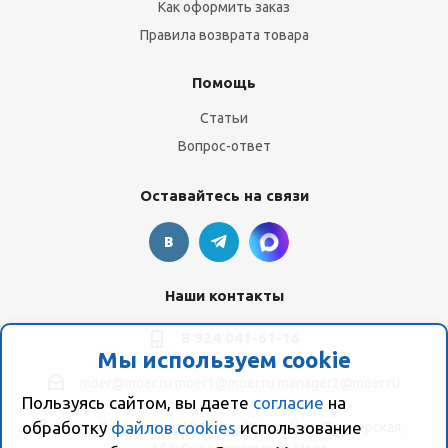
Как оформить заказ
Правила возврата товара
Помощь
Статьи
Вопрос-ответ
Оставайтесь на связи
Наши контакты
8 924 041-61-16
Мы используем cookie
moer@moer.ru
moer1@moer.ru
manager2@moer.ru
Пользуясь сайтом, вы даете
согласие
на
обработку
файлов cookies
использование
ул. Пионерская, 154 (база "Космо") ул. Пионерская,