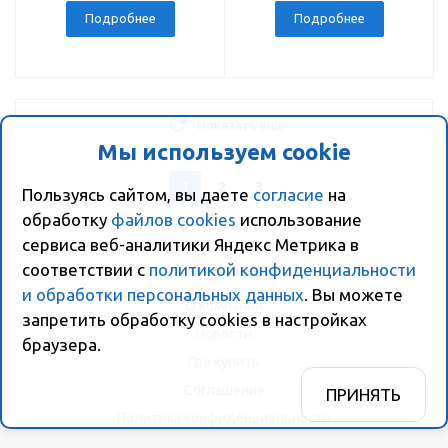
Подробнее
Подробнее
Показать еще
Мы используем cookie
1
2
3
Пользуясь сайтом, вы даете
согласие
на
обработку
файлов cookies
использование
сервиса веб-аналитики Яндекс Метрика в
соответствии с
политикой конфиденциальности
Компания
и обработки персональных данных
. Вы можете
О компании
запретить обработку сookies в настройках
Новости
браузера.
Где купить
Соглашение
ПРИНЯТЬ
Политика конфиденциальности