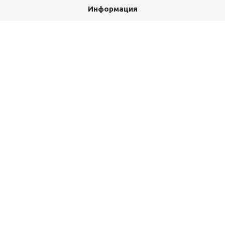
Информация
Прайс-листы на продукцию
Условия оплаты
Условия доставки
Гарантия на товар
Как оформить заказ
Правила возврата товара
Помощь
Статьи
Вопрос-ответ
Оставайтесь на связи