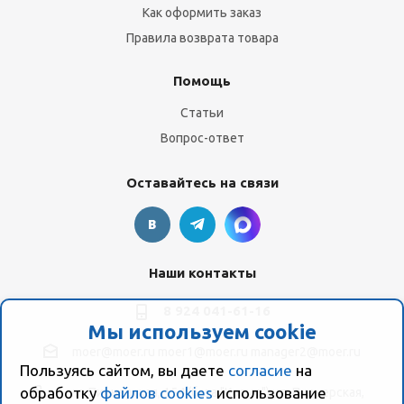
Как оформить заказ
Правила возврата товара
Помощь
Статьи
Вопрос-ответ
Оставайтесь на связи
Наши контакты
8 924 041-61-16
Мы используем cookie
moer@moer.ru
moer1@moer.ru
manager2@moer.ru
Пользуясь сайтом, вы даете
согласие
на
обработку
файлов cookies
использование
ул. Пионерская, 154 (база "Космо") ул. Пионерская,