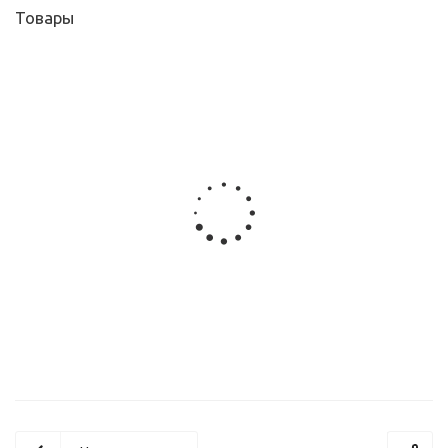
Товары
Направляющие скрытого монтажа с доводчиком, 3D, 2512
от
800 руб.