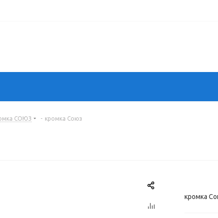
омка СОЮЗ
-
кромка Союз
кромка С