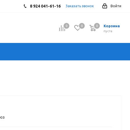
8 924 041-61-16
Заказать звонок
Войти
Корзина
0
0
0
0
пуста
оюз