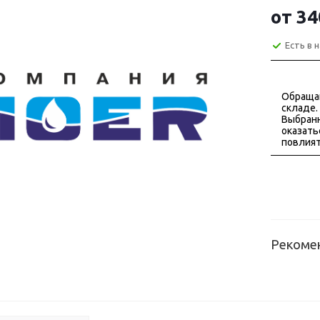
от
34
Есть в 
Обраща
складе.
Выбранн
оказать
повлият
Рекоме