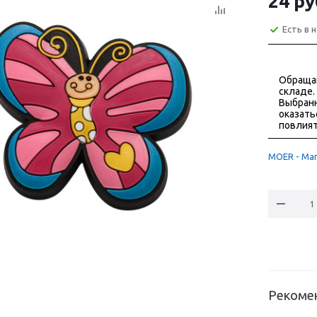
24
ру
Есть в 
Обраща
складе.
Выбранн
оказать
повлият
MOER - Маг
Рекоме