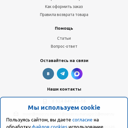
Как оформить заказ
Правила возврата товара
Помощь
Статьи
Вопрос-ответ
Оставайтесь на связи
Наши контакты
8 924 041-61-16
Мы используем cookie
moer@moer.ru
moer1@moer.ru
manager2@moer.ru
Пользуясь сайтом, вы даете
согласие
на
обработку
файлов cookies
использование
ул. Пионерская, 154 (база "Космо") ул. Пионерская,