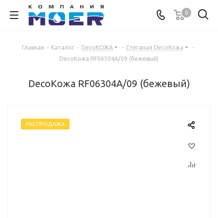
0
Главная
-
Каталог
-
DecoКОЖА
-
Стеганая DecoКожа
-
DecoКожа RF06304А/09 (бежевый)
DecoКожа RF06304А/09 (бежевый)
РАСПРОДАЖА