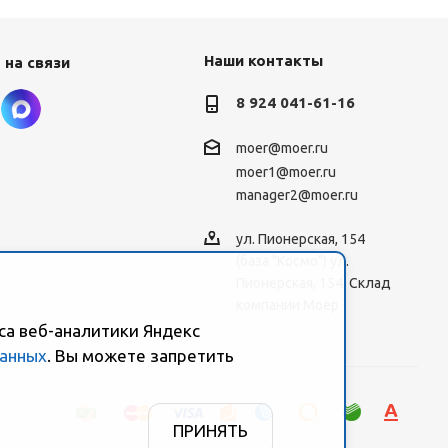
Наши контакты
 на связи
8 924 041-61-16
moer@moer.ru
moer1@moer.ru
manager2@moer.ru
ул. Пионерская, 154
(база "Космо") ул.
Пионерская, 154, Склад
компании Моер
са веб-аналитики Яндекс
данных
. Вы можете запретить
ПРИНЯТЬ