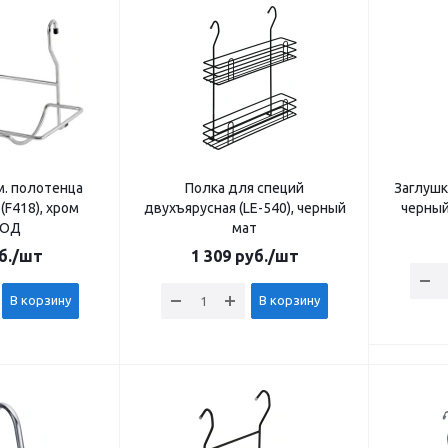
м. полотенца
Полка для специй
Заглушк
(F418), хром
двухъярусная (LE-540), черный
черный
ВОД
мат
б.
/шт
1 309
руб.
/шт
В корзину
В корзину