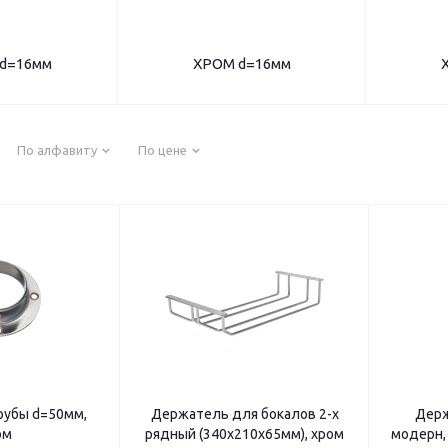
d=16мм
ХРОМ d=16мм
По алфавиту
По цене
рубы d=50мм,
Держатель для бокалов 2-х
Держ
ом
рядный (340х210х65мм), хром
модерн,