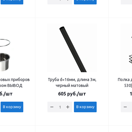
ловых приборов
Труба d=16мм, длина 3м,
Полка д
 хром ВЫВОД
черный матовый
530
б.
/шт
605
руб.
/шт
1
В корзину
В корзину