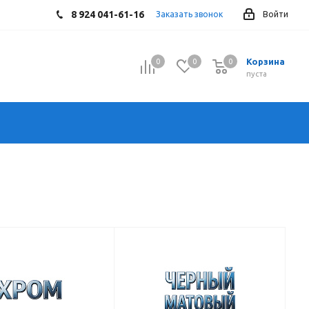
8 924 041-61-16
Заказать звонок
Войти
Корзина
0
0
0
0
пуста