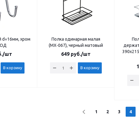
 d=16мм, хром
Полка одинарная малая
Пол
ВОД
(МХ-067), черный матовый
держат
390x215
.
/шт
649
руб.
/шт
1
В корзину
В корзину
1
2
3
4