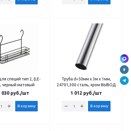
ля специй тип 2, (LE-
Труба d=50мм x 3м x 1мм,
), черный матовый
24701,300 сталь, хром ВЫВОД
 030
руб.
/шт
1 012
руб.
/шт
В корзину
В корзину