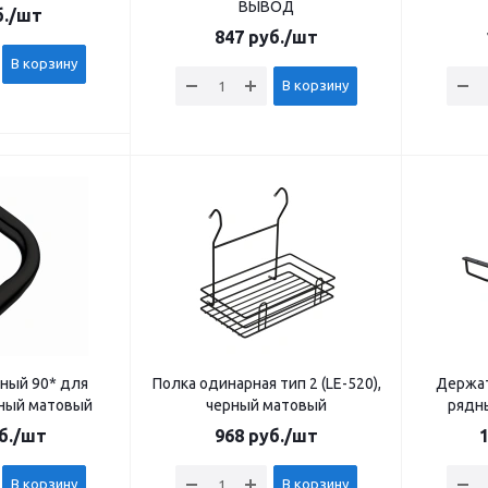
ВЫВОД
.
/шт
847
руб.
/шт
В корзину
В корзину
ный 90* для
Полка одинарная тип 2 (LE-520),
Держат
рный матовый
черный матовый
рядн
б.
/шт
968
руб.
/шт
1
В корзину
В корзину