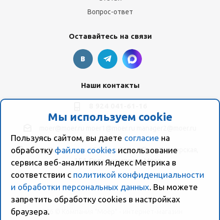
Вопрос-ответ
Оставайтесь на связи
Наши контакты
8 924 041-61-16
Мы используем cookie
moer@moer.ru
moer1@moer.ru
manager2@moer.ru
Пользуясь сайтом, вы даете
согласие
на
обработку
файлов cookies
использование
ул. Пионерская, 154 (база "Космо") ул. Пионерская,
154, Склад компании Моер
сервиса веб-аналитики Яндекс Метрика в
соответствии с
политикой конфиденциальности
и обработки персональных данных
. Вы можете
запретить обработку сookies в настройках
браузера.
2026 © Компания "Моер" - интернет-магазин