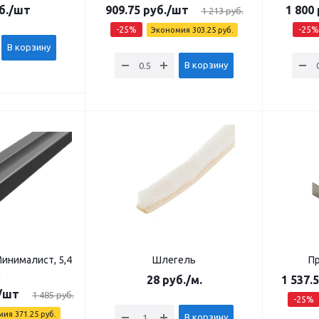
б.
/шт
909.75
руб.
/шт
1 800
1 213
руб.
-
25
%
-
25
%
Экономия
303.25
руб.
В корзину
В корзину
инималист, 5,4
Шлегель
Пр
м
28
руб.
/м.
1 537.
/шт
1 485
руб.
-
25
%
мия
371.25
руб.
В корзину