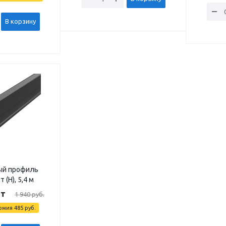
В корзину
ый профиль
(H), 5,4 м
шт
1 940
руб.
омия
485
руб.