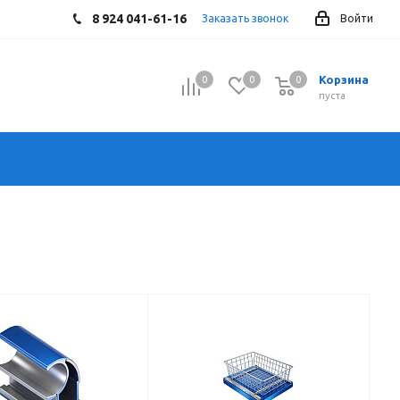
8 924 041-61-16
Заказать звонок
Войти
Корзина
0
0
0
0
пуста