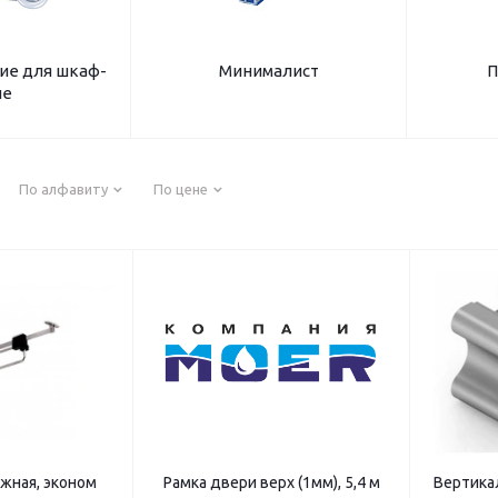
е для шкаф-
Минималист
П
пе
По алфавиту
По цене
жная, эконом
Рамка двери верх (1мм), 5,4 м
Вертика