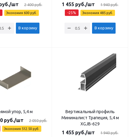
руб.
/шт
1 455
руб.
/шт
2 400
руб.
1 940
руб.
-
25
%
Экономия
600
руб.
Экономия
485
руб.
В корзину
В корзину
ямой упор, 5,4 м
Вертикальный профиль
Минималист Трапеция, 5,4 м
50
руб.
/шт
2 050
руб.
XGJB-629
Экономия
512.50
руб.
1 455
руб.
/шт
1 940
руб.