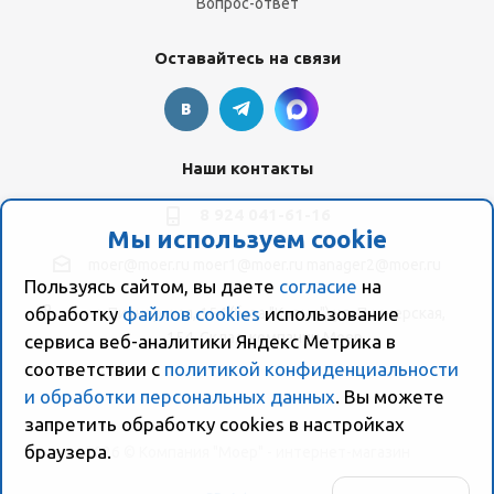
Вопрос-ответ
Оставайтесь на связи
Наши контакты
8 924 041-61-16
Мы используем cookie
moer@moer.ru
moer1@moer.ru
manager2@moer.ru
Пользуясь сайтом, вы даете
согласие
на
обработку
файлов cookies
использование
ул. Пионерская, 154 (база "Космо") ул. Пионерская,
154, Склад компании Моер
сервиса веб-аналитики Яндекс Метрика в
соответствии с
политикой конфиденциальности
и обработки персональных данных
. Вы можете
запретить обработку сookies в настройках
браузера.
2026 © Компания "Моер" - интернет-магазин