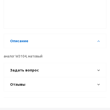
скоба,
скоба,
кнопка
хром (CP)
хром/сатин
мебельная
W2101-96
(CP+SN)
CD6805
W2803-128
ВЫВОД
Описание
аналог W3104, матовый
Задать вопрос
Отзывы