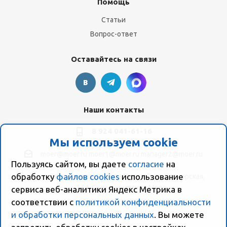
Помощь
Статьи
Вопрос-ответ
Оставайтесь на связи
Наши контакты
8 924 041-61-16
Мы используем cookie
moer@moer.ru
moer1@moer.ru
manager2@moer.ru
Пользуясь сайтом, вы даете
согласие
на
обработку
файлов cookies
использование
ул. Пионерская, 154 (база "Космо") ул. Пионерская,
154, Склад компании Моер
сервиса веб-аналитики Яндекс Метрика в
соответствии с
политикой конфиденциальности
и обработки персональных данных
. Вы можете