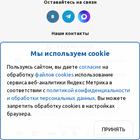
Оставайтесь на связи
Наши контакты
8 924 041-61-16
Мы используем cookie
moer@moer.ru
moer1@moer.ru
manager2@moer.ru
Пользуясь сайтом, вы даете
согласие
на
обработку
файлов cookies
использование
ул. Пионерская, 154 (база "Космо") ул. Пионерская,
154, Склад компании Моер
сервиса веб-аналитики Яндекс Метрика в
соответствии с
политикой конфиденциальности
и обработки персональных данных
. Вы можете
запретить обработку сookies в настройках
браузера.
2026 © Компания "Моер" - интернет-магазин
SP-Artgroup
ПРИНЯТЬ