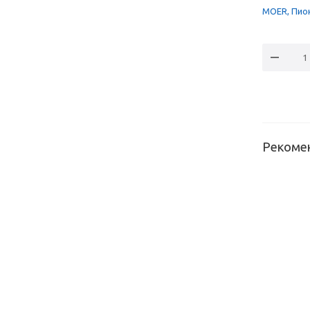
MOER, Пион
Рекоме
Смесит
Moe
TL20241
BN ник
черн