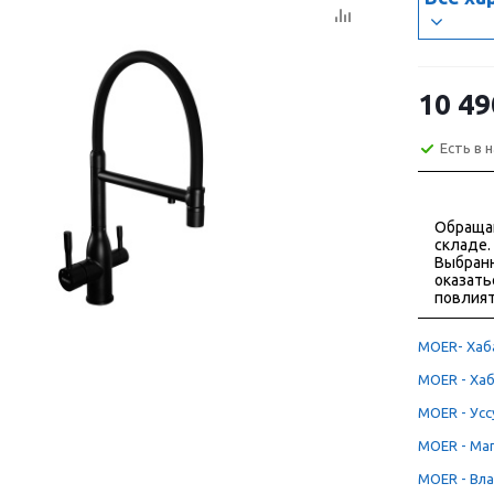
10 49
Есть в 
Обраща
складе.
Выбранн
оказать
повлият
MOER- Хаба
MOER - Хаб
MOER - Уссу
MOER - Маг
MOER - Вла