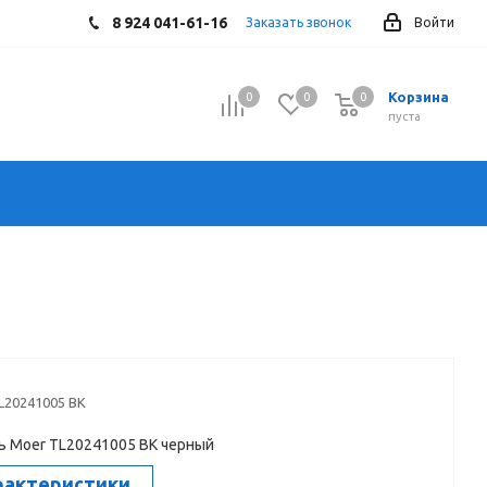
8 924 041-61-16
Заказать звонок
Войти
Корзина
0
0
0
0
пуста
L20241005 BK
 Moer TL20241005 BK черный
рактеристики