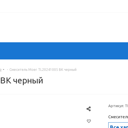
р
-
Смеситель Moer TL20241005 BK черный
 BK черный
Артикул:
T
Смеситель
Все ха