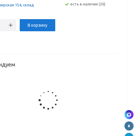
Есть в наличии (26)
ерская 154, склад
В корзину
ндуем
ель
Смеситель
r
Moer
005
TL20241005
ель
GB графит
ый
черный