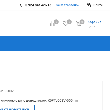
8 924 041-61-16
Заказать звонок
Войти
Корзина
0
0
0
0
пуста
6PTJ008V
 нижнюю базу с доводчиком, K6PTJ008V-600mm
рактеристики