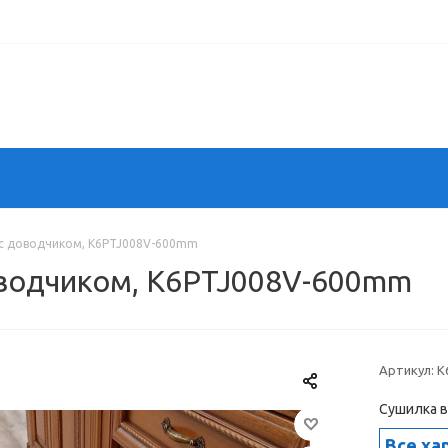
 с доводчиком, K6PTJ008V-600mm
оводчиком, K6PTJ008V-600mm
Артикул:
K
Сушилка в
Все ха