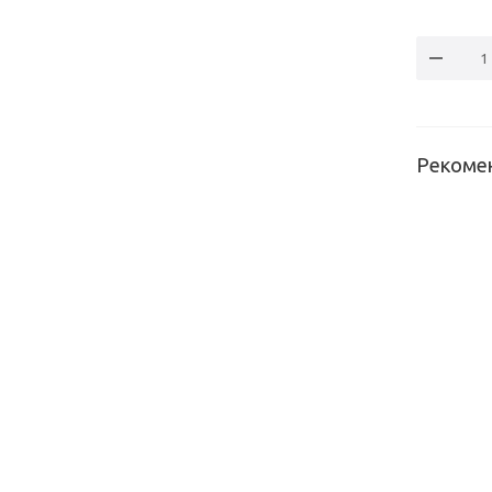
Рекоме
Полкодер
для сушк
без рам