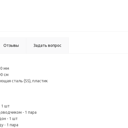
Сушка дл
посуды,
нержаве
сталь
Отзывы
Задать вопрос
00 мм
00 см
ющая сталь (SS), пластик
- 1 шт
оводчиком - 1 пара
он - 1 шт
у - 1 пара