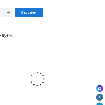
В корзину
ндуем
жатель
Сушилка в
Сушка в
Сушка для
Поддон
и
нижнюю
угловую
посуды
для сушек
ы
базу с
полку
белая без
хром
доводчиком,
(600x568x295),
рамы
K6PTJ008Q-
CWJ313
800mm