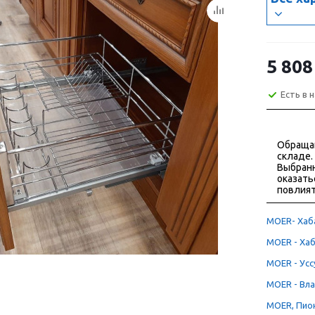
5 808
Есть в 
Обраща
складе.
Выбранн
оказать
повлият
MOER- Хаба
MOER - Хаб
MOER - Уссу
MOER - Вла
MOER, Пион