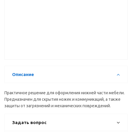
Цоколь
Цоколь
Цоколь
кухонный
кухонный
кухонный
ПВХ
ПВХ
ПВХ
Алюминий ,
Черный
Черный
95 мм
глянец, 95
матовый,
мм
146 мм
Описание
Практичное решение для оформления нижней части мебели.
Предназначен для скрытия ножек и коммуникаций, а также
защиты от загрязнений и механических повреждений.
Задать вопрос