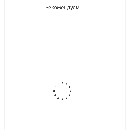
Рекомендуем
Цоколь
Цоколь
Цоколь
кухонный
кухонный
кухонный
ПВХ Бетон
ПВХ Графит
ПВХ Ясень
светлый, 95
зернистый,
шимо
мм
95 мм
светлый,
146 мм
Цоколь
Цоколь
Цоколь
кухонный
кухонный
кухонный
ПВХ Дуб
ПВХ Дуб
ПВХ Ясень
млечный,
млечный,
шимо
95 мм
146 мм
темный,
146 мм