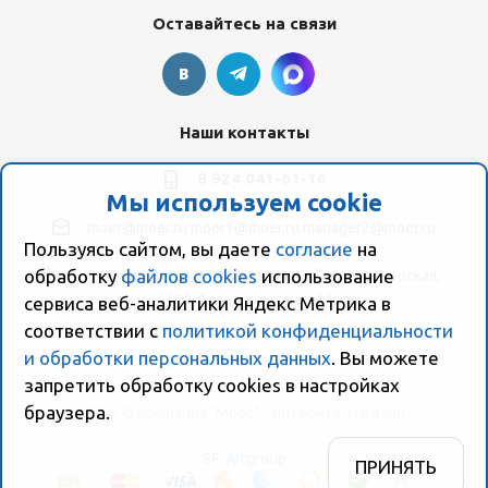
Оставайтесь на связи
Наши контакты
8 924 041-61-16
Мы используем cookie
moer@moer.ru
moer1@moer.ru
manager2@moer.ru
Пользуясь сайтом, вы даете
согласие
на
обработку
файлов cookies
использование
ул. Пионерская, 154 (база "Космо") ул. Пионерская,
154, Склад компании Моер
сервиса веб-аналитики Яндекс Метрика в
соответствии с
политикой конфиденциальности
и обработки персональных данных
. Вы можете
запретить обработку сookies в настройках
браузера.
2026 © Компания "Моер" - интернет-магазин
SP-Artgroup
ПРИНЯТЬ