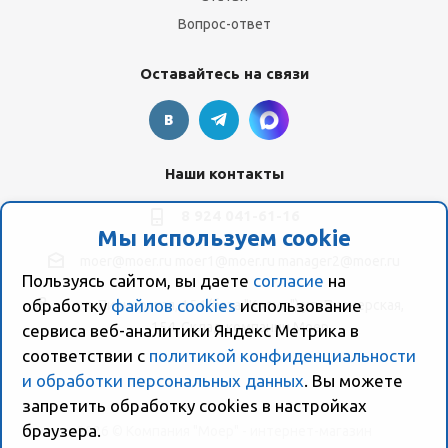
Вопрос-ответ
Оставайтесь на связи
Наши контакты
8 924 041-61-16
Мы используем cookie
moer@moer.ru
moer1@moer.ru
manager2@moer.ru
Пользуясь сайтом, вы даете
согласие
на
обработку
файлов cookies
использование
ул. Пионерская, 154 (база "Космо") ул. Пионерская,
154, Склад компании Моер
сервиса веб-аналитики Яндекс Метрика в
соответствии с
политикой конфиденциальности
и обработки персональных данных
. Вы можете
запретить обработку сookies в настройках
браузера.
2026 © Компания "Моер" - интернет-магазин