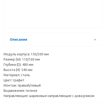
для лотка
коврик
коврик
(50*150см)
(50*150см)
М50-RD К,
М50-RD,
прозрачный
cерый
Описание
Модуль корпуса: 150/200 мм
Размер (W): 110/160 мм
Глубина (D): 480 мм
Высота (H): 540 мм
Материал: сталь
Цвет: графит
Монтаж: правый/левый
Выдвижение: полное
Направляющие: шариковые направляющие с доводчиком